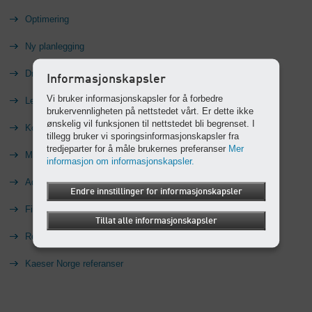
Optimering
Ny planlegging
Driftsmodeller
Informasjonskapsler
Vi bruker informasjonskapsler for å forbedre
Leie
brukervennligheten på nettstedet vårt. Er dette ikke
ønskelig vil funksjonen til nettstedet bli begrenset. I
Kontainer
tillegg bruker vi sporingsinformasjonskapsler fra
tredjeparter for å måle brukernes preferanser
Mer
Marine compressed air solutions
informasjon om informasjonskapsler.
Aquaculture
Endre innstillinger for informasjonskapsler
Finansiering
Tillat alle informasjonskapsler
Referanseprosjekter
Kaeser Norge referanser