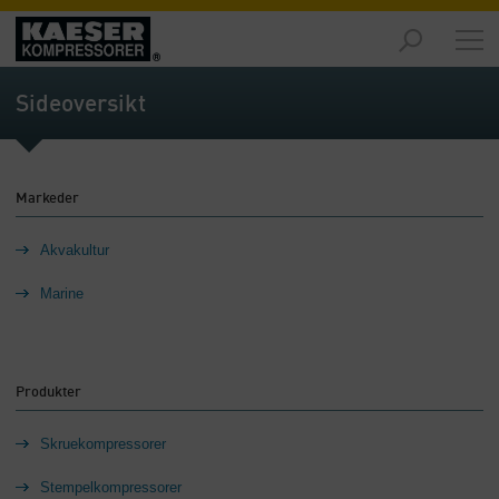
Markeder
-
Sideoversikt
Oversikt
Produkter
-
Markeder
Oversikt
Akvakultur
Løsninger
-
Marine
Oversikt
Tjenester
-
Oversikt
Produkter
Konsernet
Skruekompressorer
-
Oversikt
Stempelkompressorer