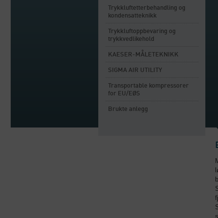
Trykkluftetterbehandling og
kondensatteknikk
Trykkluftoppbevaring og
trykkvedlikehold
KAESER-MÅLETEKNIKK
SIGMA AIR UTILITY
Transportable kompressorer
for EU/EØS
Brukte anlegg
l
b
S
f
s