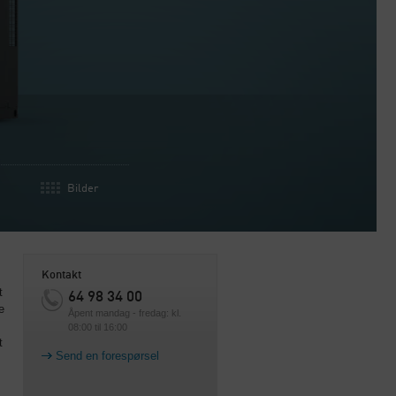
Bilder
Kontakt
t
64 98 34 00
e
Åpent mandag - fredag: kl.
08:00 til 16:00
t
Send en forespørsel