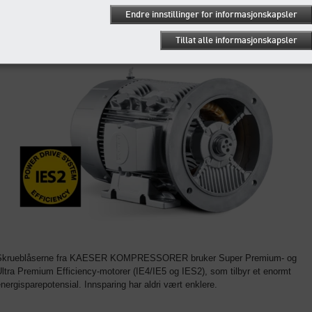
igangsetting.
Endre innstillinger for informasjonskapsler
Effektivitet som drivkraft
Tillat alle informasjonskapsler
Skrueblåserne fra KAESER KOMPRESSORER bruker Super Premium- og
ltra Premium Efficiency-motorer (IE4/IE5 og IES2), som tilbyr et enormt
nergisparepotensial. Innsparing har aldri vært enklere.