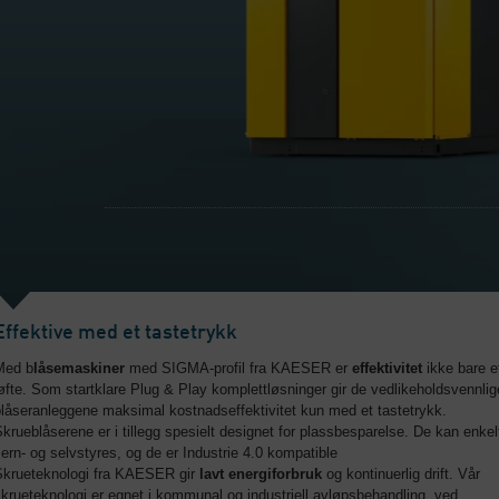
Effektive med et tastetrykk
Med b
låsemaskiner
med SIGMA-profil fra KAESER er
effektivitet
ikke bare e
øfte. Som startklare Plug & Play komplettløsninger gir de vedlikeholdsvennlig
låseranleggene maksimal kostnadseffektivitet kun med et tastetrykk.
krueblåserene er i tillegg spesielt designet for plassbesparelse. De kan enkel
jern- og selvstyres, og de er Industrie 4.0 kompatible
Skrueteknologi fra KAESER gir
lavt energiforbruk
og kontinuerlig drift. Vår
krueteknologi er egnet i kommunal og industriell avløpsbehandling, ved