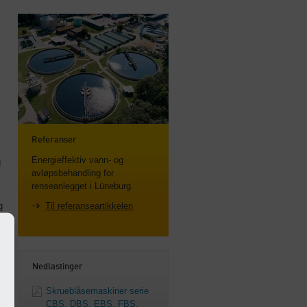
Referanser
Energieffektiv vann- og
d
avløpsbehandling for
renseanlegget i Lüneburg.
g
Til referanseartikkelen
Nedlastinger
Skrueblåsemaskiner serie
CBS, DBS, EBS, FBS,