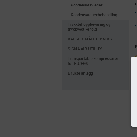
e
Kondensatavleder
Kondensatetterbehandling
Trykkluftoppbevaring og
trykkvedlikehold
KAESER-MÅLETEKNIKK
SIGMA AIR UTILITY
Transportable kompressorer
for EU/EØS
Brukte anlegg