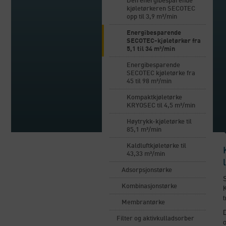
Den energibesparende
kjøletørkeren SECOTEC
opp til 3,9 m³/min
Energibesparende
SECOTEC-kjøletørker fra
5,1 til 34 m³/min
Energibesparende
SECOTEC kjøletørke fra
45 til 98 m³/min
Kompaktkjøletørke
KRYOSEC til 4,5 m³/min
Høytrykk-kjøletørke til
85,1 m³/min
Kaldluftkjøletørke til
43,33 m³/min
Adsorpsjonstørke
S
Kombinasjonstørke
K
t
Membrantørke
Filter og aktivkulladsorber