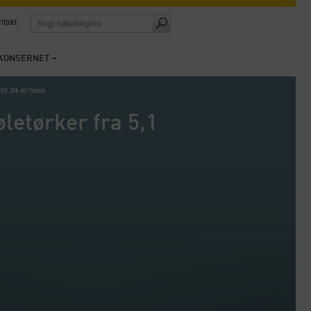
ntakt
KONSERNET
til 34 m³/min
etørker fra 5,1