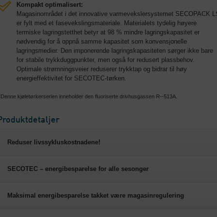
Kompakt optimalisert:
Magasinområdet i det innovative varmevekslersystemet SECOPACK L
er fylt med et fasevekslingsmateriale. Materialets tydelig høyere
termiske lagringstetthet betyr at 98 % mindre lagringskapasitet er
nødvendig for å oppnå samme kapasitet som konvensjonelle
lagringsmedier. Den imponerende lagringskapasiteten sørger ikke bare
for stabile trykkduggpunkter, men også for redusert plassbehov.
Optimale strømningsveier reduserer trykktap og bidrar til høy
energieffektivitet for SECOTEC-tørken.
 Denne kjøletørkerserien inneholder den fluoriserte drivhusgassen R--513A.
Produktdetaljer
Reduser livssykluskostnadene!
SECOTEC – energibesparelse for alle sesonger
Maksimal energibesparelse takket være magasinregulering