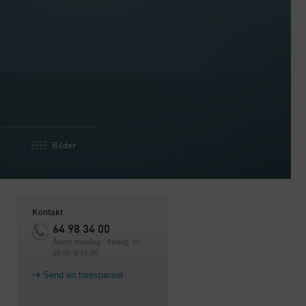
Bilder
Kontakt
64 98 34 00
Åpent mandag - fredag: kl.
08:00 til 16:00
Send en forespørsel