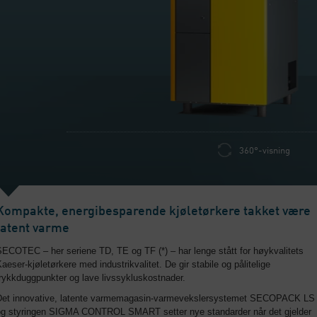
360°-visning
Kompakte, energibesparende kjøletørkere takket være
latent varme
ECOTEC – her seriene TD, TE og TF (*) – har lenge stått for høykvalitets
aeser-kjøletørkere med industrikvalitet. De gir stabile og pålitelige
rykkduggpunkter og lave livssykluskostnader.
Det innovative, latente varmemagasin-varmevekslersystemet SECOPACK LS
og styringen SIGMA CONTROL SMART setter nye standarder når det gjelder