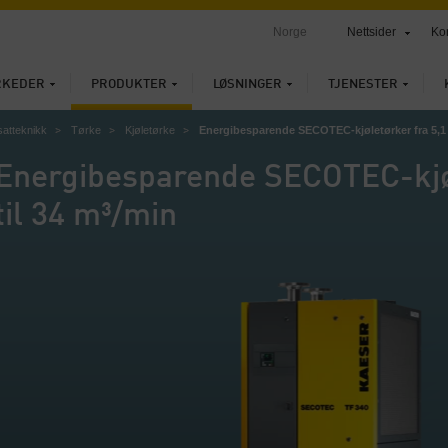
Norge
Nettsider
Ko
RKEDER
PRODUKTER
LØSNINGER
TJENESTER
satteknikk
Tørke
Kjøletørke
Energibesparende SECOTEC-kjøletørker fra 5,1 
Energibesparende SECOTEC-kjøl
til 34 m³/min