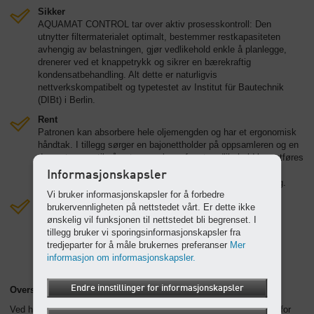
Sikker
AQUAMAT CONTROL tar over aktiv prosesskontroll: Den
utnytter filtermaterialet optimalt, bestemmer restkapasiteten
avhengig av belastningen, gjør vedlikehold enkle å planlegge,
drenerer ved et knappetrykk og sikrer en bærekraftig
kondensatbehandling. Alt dette er naturligvis
nettverkskompatibelt og typetestet av Institut für Bautechnik
(DIBt) i Berlin.
Rent
Patronen kan absorbere hele oljemengden og har et ergonomisk
håndtak. I tillegg sørger en bajonettholder på oppsamleren og en
dryppstoppventil på patronens bunn for at vedlikehold kan utføres
raskt. Dette beskytter servicepersonell og miljøet mot
Informasjonskapsler
kontaminering. Vekten av en tømt patron holdes under 25 kg.
Vi bruker informasjonskapsler for å forbedre
Modulær
brukervennligheten på nettstedet vårt. Er dette ikke
Én patron for alle modeller. Praktiske omstillingssett for
ønskelig vil funksjonen til nettstedet bli begrenset. I
kapasitetstilpasning etterpå.
tillegg bruker vi sporingsinformasjonskapsler fra
tredjeparter for å måle brukernes preferanser
Mer
informasjon om informasjonskapsler.
Endre innstillinger for informasjonskapsler
Oversikt over systemets lønnsomhet
Ved hjelp av innsparinger på rundt 90 % av de vanlige kostnadene for