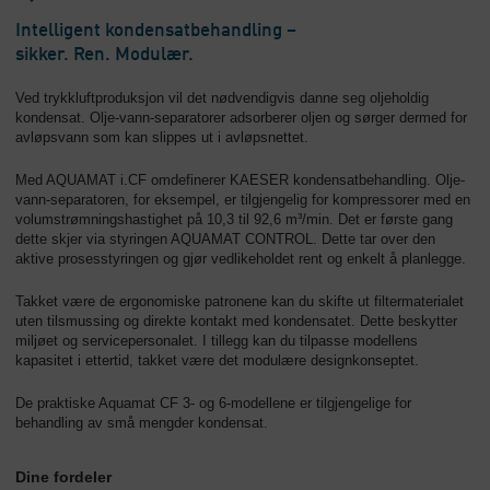
Intelligent kondensatbehandling –
sikker. Ren. Modulær.
Ved trykkluftproduksjon vil det nødvendigvis danne seg oljeholdig
kondensat. Olje-vann-separatorer adsorberer oljen og sørger dermed for
avløpsvann som kan slippes ut i avløpsnettet.
Med AQUAMAT i.CF omdefinerer KAESER kondensatbehandling. Olje-
vann-separatoren, for eksempel, er tilgjengelig for kompressorer med en
volumstrømningshastighet på 10,3 til 92,6 m³/min. Det er første gang
dette skjer via styringen AQUAMAT CONTROL. Dette tar over den
aktive prosesstyringen og gjør vedlikeholdet rent og enkelt å planlegge.
Takket være de ergonomiske patronene kan du skifte ut filtermaterialet
uten tilsmussing og direkte kontakt med kondensatet. Dette beskytter
miljøet og servicepersonalet. I tillegg kan du tilpasse modellens
kapasitet i ettertid, takket være det modulære designkonseptet.
De praktiske Aquamat CF 3- og 6-modellene er tilgjengelige for
behandling av små mengder kondensat.
Dine fordeler