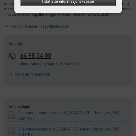
Tillat alle informasjonskapsler
kondensatavhending lønner AQUAMAT seg ikke bare i løpet av kort tid,
men yter også et viktig bidrag til varig kostnadsbalanse for hele anlegget
– et aspekt som spiller en ganske sentral rolle for KAESER.
Mer om Kaeser livssyklusledelse
Kontakt
64 98 34 00
Åpent mandag - fredag: kl. 08:00 til 16:00
Send en forespørsel
Nedlastinger
Olje-vann-separator serie AQUAMAT i.CF – brosjyre
(PDF,
5.82 MB)
Olje-vann-separator AQUAMAT CF-serien – brosjyre
(PDF,
916 KB)