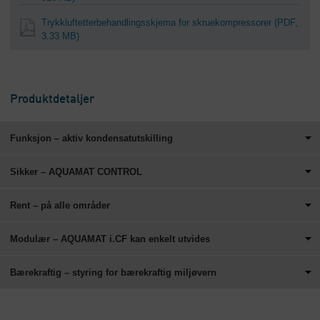
Trykkluftetterbehandlings­skjema for skrue­kompressorer
(PDF,
3.33 MB)
Produktdetaljer
Funksjon – aktiv kondensatutskilling
Sikker – AQUAMAT CONTROL
Rent – på alle områder
Modulær – AQUAMAT i.CF kan enkelt utvides
Bærekraftig – styring for bærekraftig miljøvern