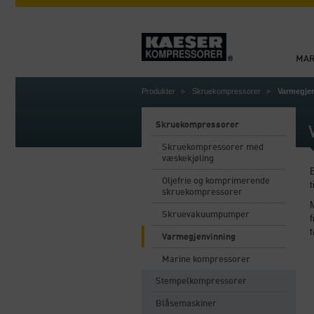
MA
Produkter
Skruekompressorer
Varmegje
Skruekompressorer
Skruekompressorer med
væskekjøling
Oljefrie og komprimerende
t
skruekompressorer
Skruevakuumpumper
Varmegjenvinning
Marine kompressorer
Stempelkompressorer
Blåsemaskiner