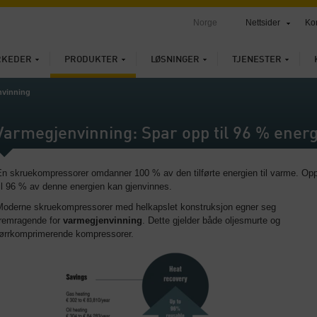
Norge
Nettsider
Ko
RKEDER
PRODUKTER
LØSNINGER
TJENESTER
nvinning
Varmegjenvinning: Spar opp til 96 % energ
En skruekompressorer omdanner 100 % av den tilførte energien til varme. Op
il 96 % av denne energien kan gjenvinnes.
Moderne skruekompressorer med helkapslet konstruksjon egner seg
fremragende for
varmegjenvinning
. Dette gjelder både oljesmurte og
tørrkomprimerende kompressorer.