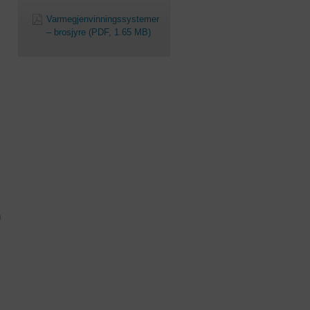
Varmegjenvinningssystemer
– brosjyre
(PDF, 1.65 MB)
u