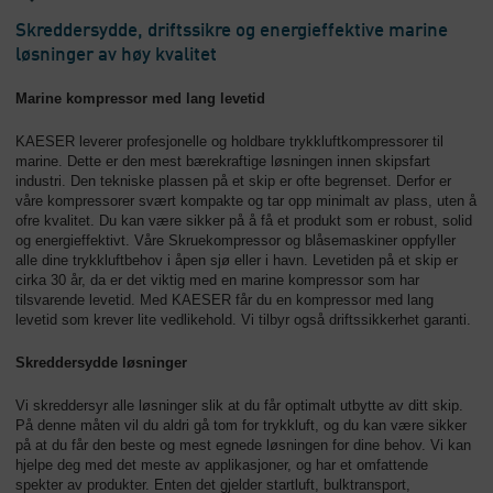
Skreddersydde, driftssikre og energieffektive marine
løsninger av høy kvalitet
Marine kompressor med lang levetid
KAESER leverer profesjonelle og holdbare trykkluftkompressorer til
marine. Dette er den mest bærekraftige løsningen innen skipsfart
industri. Den tekniske plassen på et skip er ofte begrenset. Derfor er
våre kompressorer svært kompakte og tar opp minimalt av plass, uten å
ofre kvalitet. Du kan være sikker på å få et produkt som er robust, solid
og energieffektivt. Våre Skruekompressor og blåsemaskiner oppfyller
alle dine trykkluftbehov i åpen sjø eller i havn. Levetiden på et skip er
cirka 30 år, da er det viktig med en marine kompressor som har
tilsvarende levetid. Med KAESER får du en kompressor med lang
levetid som krever lite vedlikehold. Vi tilbyr også driftssikkerhet garanti.
Skreddersydde løsninger
Vi skreddersyr alle løsninger slik at du får optimalt utbytte av ditt skip.
På denne måten vil du aldri gå tom for trykkluft, og du kan være sikker
på at du får den beste og mest egnede løsningen for dine behov. Vi kan
hjelpe deg med det meste av applikasjoner, og har et omfattende
spekter av produkter. Enten det gjelder startluft, bulktransport,