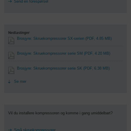
Send en forespørsel
Nedlastinger
Brosjyre: Skruekompressorer SX-serien
(PDF, 4.85 MB)
Brosjyre: Skruekompressorer serie SM
(PDF, 4.20 MB)
Brosjyre: Skruekompressorer serie SK
(PDF, 6.38 MB)
Se mer
Vil du installere kompressoren og komme i gang umiddelbart?
Små skruekompressorer