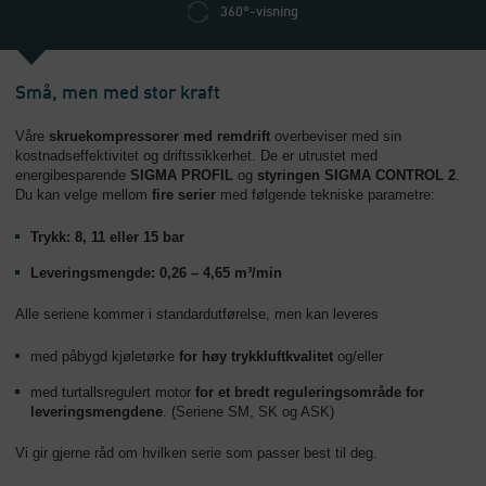
360°-visning
Små, men med stor kraft
Våre
skruekompressorer med remdrift
overbeviser med sin
kostnadseffektivitet og driftssikkerhet. De er utrustet med
energibesparende
SIGMA PROFIL
og
styringen SIGMA CONTROL 2
.
Du kan velge mellom
fire serier
med følgende tekniske parametre:
Trykk: 8, 11 eller 15 bar
Leveringsmengde: 0,26 – 4,65 m³/min
Alle seriene kommer i standardutførelse, men kan leveres
med påbygd kjøletørke
for høy trykkluftkvalitet
og/eller
med turtallsregulert motor
for et bredt reguleringsområde for
leveringsmengdene
. (Seriene SM, SK og ASK)
Vi gir gjerne råd om hvilken serie som passer best til deg.