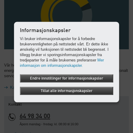
Informasjonskapsler
Vi bruker informasjonskapsler for å forbedre
brukervennligheten på nettstedet vårt. Er dette ikke
ønskelig vil funksjonen til nettstedet bli begrenset. I
tillegg bruker vi sporingsinformasjonskapsler fra
tredjeparter for å måle brukernes preferanser
Mer
Vår helhetlige tilnærming for optimal rentabilitet: Maksimal
informasjon om informasjonskapsler.
energieffektivitet, enkel betjening, enkelt vedlikehold og et internasjonalt
service- og rådgivningsnettverk med raske reaksjonstider.
Endre innstillinger for informasjonskapsler
Kaesers livssyklusledelse
Tillat alle informasjonskapsler
Kontakt
64 98 34 00
Åpent mandag - fredag: kl. 08:00 til 16:00