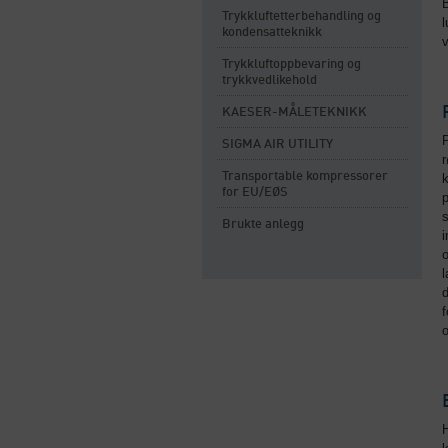
B
Trykkluftetterbehandling og
l
kondensatteknikk
Trykkluftoppbevaring og
trykkvedlikehold
KAESER-MÅLETEKNIKK
P
SIGMA AIR UTILITY
r
Transportable kompressorer
k
for EU/EØS
p
s
Brukte anlegg
i
o
l
d
f
o
H