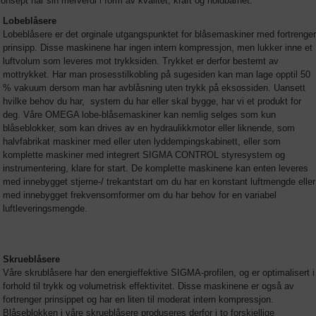
onsept har sin merverdi i form av kvalitet, kraft og holdbarhet.
Lobeblåsere
Lobeblåsere er det orginale utgangspunktet for blåsemaskiner med fortrenger
prinsipp. Disse maskinene har ingen intern kompressjon, men lukker inne et
luftvolum som leveres mot trykksiden. Trykket er derfor bestemt av
mottrykket. Har man prosesstilkobling på sugesiden kan man lage opptil 50
% vakuum dersom man har avblåsning uten trykk på eksossiden. Uansett
hvilke behov du har, system du har eller skal bygge, har vi et produkt for
deg. Våre OMEGA lobe-blåsemaskiner kan nemlig selges som kun
blåseblokker, som kan drives av en hydraulikkmotor eller liknende, som
halvfabrikat maskiner med eller uten lyddempingskabinett, eller som
komplette maskiner med integrert SIGMA CONTROL styresystem og
instrumentering, klare for start. De komplette maskinene kan enten leveres
med innebygget stjerne-/ trekantstart om du har en konstant luftmengde eller
med innebygget frekvensomformer om du har behov for en variabel
luftleveringsmengde.
Skrueblåsere
Våre skrublåsere har den energieffektive SIGMA-profilen, og er optimalisert i
forhold til trykk og volumetrisk effektivitet. Disse maskinene er også av
fortrenger prinsippet og har en liten til moderat intern kompressjon.
Blåseblokken i våre skrueblåsere produseres derfor i to forskjellige