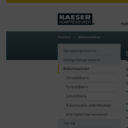
MA
Produkter
Blåsemaskiner
Skruekompressorer
Stempelkompressorer
Blåsemaskiner
B
s
Skrueblåsere
Turboblåsere
Lobeblåsere
Blåsemaskin-enkeltblokker
Etterkjøler/varmeveksler
Styring