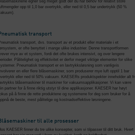
låsemaskinene egner seg meget godt der du har behov for relativt store
uftmengder opp til 1,0 bar overtrykk, eller ned til 0,5 bar undertrykk (50 %
vakuum).
Pneumatisk transport
neumatisk transport, dvs. transport av et produkt eller materiale i et
ørsystem, er ofte benyttet i mange ulike industrier. Denne transportformen
rever mye av et system, fordi det ofte brukes intensivt, og over lengere
erioder. Pålitelighet og effektivitet er derfor meget viktige elementer for slike
ystemer. Pneumatisk transport er en lavtrykksløsning som vanligvis
nvolverer en eller flere blåsemaskiner, som produserer mye luft opptil 1 bar
vertrykk eller ned til 50% vakuum. KAESERs produktspekter inneholder alt f
avtrykks blåsemaskiner til maskiner for vakuumsapplikasjoner. Vi kan være
in partner for å finne riktig utstyr til dine applikasjoner. KAESER har høyt
okus på å finne de rette produktene og systemene for deg som bruker for å
ppnå de beste, mest pålitelige og kostnadseffektive løsningene.
Blåsemaskiner til alle prosesser
os KAESER finner du tre ulike konsepter, som vi tilpasser til ditt bruk. Hvert