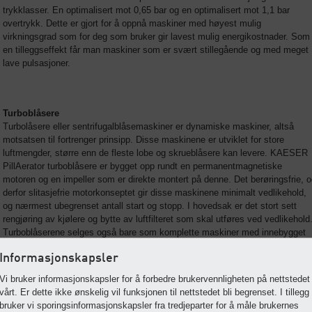
trykklasser. En optimalisert mot 0,65 bar og en optimalisert mot 1,1 bar
overtrykk. Dette er gjort for å oppnå maskiner med høyest mulig
virkningsgrad som for deg som bruker gir lavest mulig energikostnader. Som
en tilleggseffekt får man maskiner som er svært stillegående og med meget
lave pulsasjoner.
Turboblåsere
Turbolåsere eller sentrifugalblåsemaskiner er dynamiske maskiner, altså
motsatsen til fortrenger prinsipp. Disse maskinene er utviklet for store
luftmengder, større enn de fleste lobe og skrueblåsere kan levere. KAESER
PillAerator turboblåsere er bygget opp rundt en permanentmagnetiske
motoren og en impeller som er direkte montert på denne. Det berøringsfrie, 
derfor slitasjefrie motorkonseptet gir disse maskinene minimalt vedlikehold,
og nærmest ubegrenset antall start og stopp. I hovedsak er det stort sett
rengjøring av kjølere og bytte av luftfilteret som skal utføres ved vedlikehold
Turboblåserene selges også bare som komplette maskiner med innebygget
styresystem og alltid med frekvensomformer.
Informasjonskapsler
Vi bruker informasjonskapsler for å forbedre brukervennligheten på nettstedet
versikt over våre blåsere
vårt. Er dette ikke ønskelig vil funksjonen til nettstedet bli begrenset. I tillegg
bruker vi sporingsinformasjonskapsler fra tredjeparter for å måle brukernes