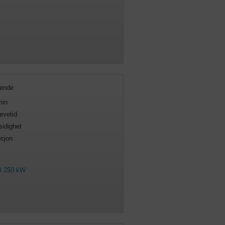
rende
min
evetid
sidighet
sjon
il 250 kW