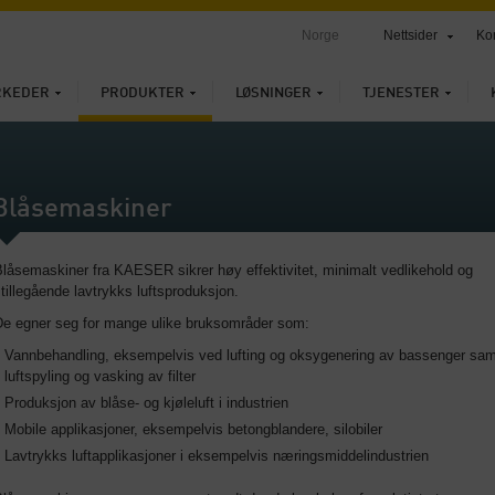
Norge
Nettsider
Ko
RKEDER
PRODUKTER
LØSNINGER
TJENESTER
Blåsemaskiner
låsemaskiner fra KAESER sikrer høy effektivitet, minimalt vedlikehold og
tillegående lavtrykks luftsproduksjon.
De egner seg for mange ulike bruksområder som:
Vannbehandling, eksempelvis ved lufting og oksygenering av bassenger sam
luftspyling og vasking av filter
Produksjon av blåse- og kjøleluft i industrien
Mobile applikasjoner, eksempelvis betongblandere, silobiler
Lavtrykks luftapplikasjoner i eksempelvis næringsmiddelindustrien