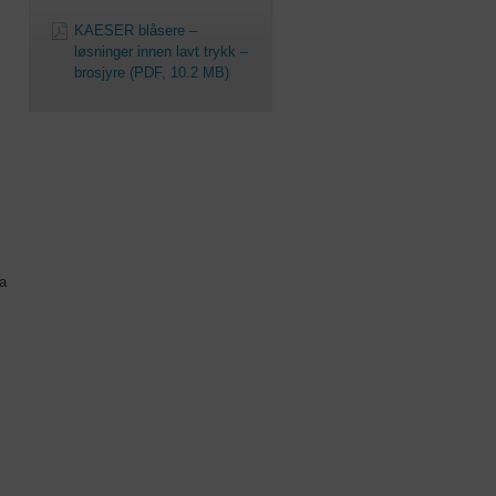
KAESER blåsere –
løsninger innen lavt trykk –
brosjyre
(PDF, 10.2 MB)
ra