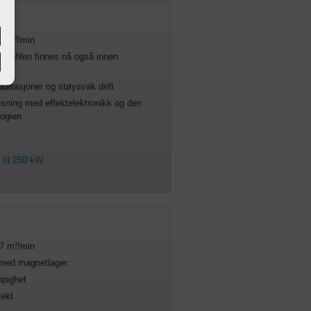
60 m³/min
profilen finnes nå også innen
et.
ulsasjoner og støysvak drift
løsning med effektelektronikk og den
logien
til 250 kW
67 m³/min
med magnetlager
ppighet
fekt