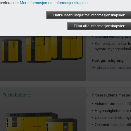
preferanser
Mer informasjon om informasjonskapsler.
Skrueblåsemaskiner til 250 kW
Effektivitetsvidunder
Endre innstillinger for informasjonskapsler
Volumstrøm opptil 1
Den effektive SIGMA-
Tillat alle informasjonskapsler
blåsemaskinsegment
Optimal demping av p
Komplett, driftsklar 
nyeste styringstekno
Hurtiginnstigning
Skrueblåsemaskiner 
Turboblåsere
Prosessluftens mester
Volumstrøm opptil 2
Høyhastighetsmotor 
Uinnskrenket starthy
Optimert spesifikk ef