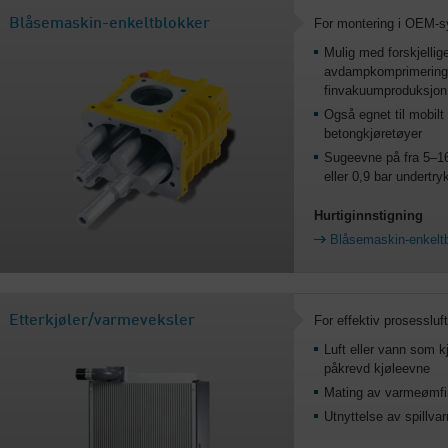
Blåsemaskin-enkeltblokker
For montering i OEM-s
Mulig med forskjellig
avdampkomprimering v
finvakuumproduksjon, 
Også egnet til mobilt
betongkjøretøyer
Sugeevne på fra 5–160
eller 0,9 bar undertry
Hurtiginnstigning
Blåsemaskin-enkelt
Etterkjøler/varmeveksler
For effektiv prosessluf
Luft eller vann som k
påkrevd kjøleevne
Mating av varmeømfint
Utnyttelse av spillva