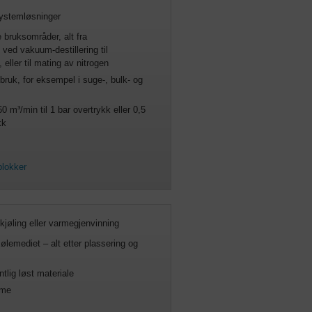
ystemløsninger
e bruksområder, alt fra
ed vakuum-destillering til
eller til mating av nitrogen
 bruk, for eksempel i suge-, bulk- og
 m³/min til 1 bar overtrykk eller 0,5
kk
blokker
tkjøling eller varmegjenvinning
jølemediet – alt etter plassering og
lig løst materiale
rme