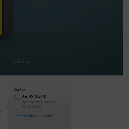
Bilder
Kontakt
64 98 34 00
Åpent mandag - fredag: kl.
08:00 til 16:00
y
Send en forespørsel