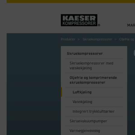
MA
Produkter
Skruekompressorer
Oljefrie 
Skruekompressorer
Skruekompressorer med
væskekjøling
Oljefrie og komprimerende
skruekompressorer
Luftkjøling
Vannkjøling
Integrert trykklufttørker
Skruevakuumpumper
Varmegjenvinning