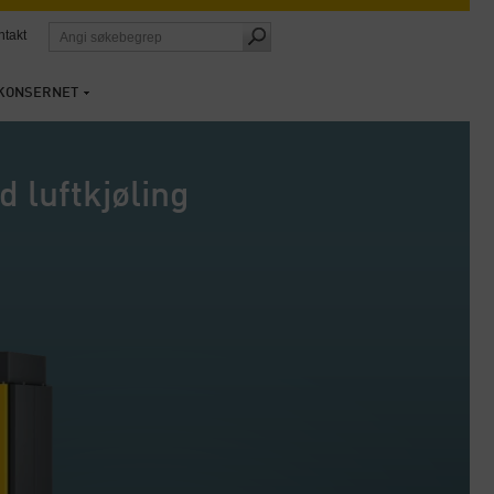
ntakt
KONSERNET
 luftkjøling