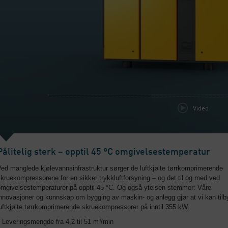
Video
Pålitelig sterk – opptil 45 °C omgivelsestemperatur
ed manglede kjølevannsinfrastruktur sørger de luftkjølte tørrkomprimerende
kruekompressorene for en sikker trykkluftforsyning – og det til og med ved
omgivelsestemperaturer på opptil 45 °C. Og også ytelsen stemmer: Våre
nnovasjoner og kunnskap om bygging av maskin- og anlegg gjør at vi kan tilb
uftkjølte tørrkomprimerende skruekompressorer på inntil 355 kW.
Leveringsmengde fra 4,2 til 51 m³/min