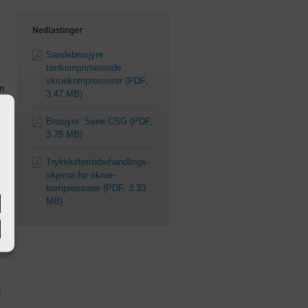
Nedlastinger
Samlebrosjyre
tørrkomprimerende
skruekompressorer
(PDF,
en
3.47 MB)
Brosjyre: Serie CSG
(PDF,
3.75 MB)
Trykkluftetterbehandlings­
skjema for skrue­
kompressorer
(PDF, 3.33
MB)
d