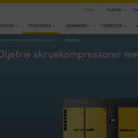
Norge
Nettsider
Ko
RKEDER
PRODUKTER
LØSNINGER
TJENESTER
og komprimerende skruekompressorer
Luftkjøling
Oljefrie skruekompressorer med