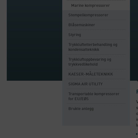
Marine kompressorer
Stempelkompressorer
Blåsemaskiner
Styring
Trykkluftetterbehandling og
kondensatteknikk
Trykkluftoppbevaring og
trykkvedlikehold
KAESER-MÅLETEKNIKK
SIGMA AIR UTILITY
Transportable kompressorer
for EU/EØS
V
s
Brukte anlegg
i
l