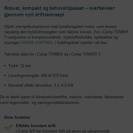
Robust, kompakt og behovstilpasset – overbeviser
gjennom nytt driftskonsept
Oljefri stempelkompressor med turtallsregulert motor, som leverer
nøyaktig den trykkluftmengden som faktisk kreves. For i.Comp TOWER
T-versjonene er kompressorblokk, trykkluftbeholder, kjøletørker og
styringen
SIGMA CONTROL 2
koblingsklart samlet i ett hus.
Tekniske data for i.Comp TOWER og i.Comp TOWER T:
Trykk: 11 bar
Leveringsmengde: 404 til 570 l/min
Nominell effekt drivmotor: 3,1–4,2 kW
De er ideelt egnet til håndverksbedrifter, industri, verksteder, laboratorier
samt legemiddel-, og næringsmiddelindustrien.
Dine fordeler
Effektiv konstant drift:
i.Comp 8/9 har konstant drift på grunn av ubegrensede