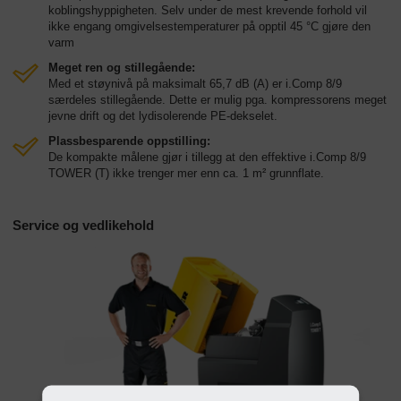
koblingshyppigheten. Selv under de mest krevende forhold vil
ikke engang omgivelsestemperaturer på opptil 45 °C gjøre den
varm
Meget ren og stillegående:
Med et støynivå på maksimalt 65,7 dB (A) er i.Comp 8/9
særdeles stillegående. Dette er mulig pga. kompressorens meget
jevne drift og det lydisolerende PE-dekselet.
Plassbesparende oppstilling:
De kompakte målene gjør i tillegg at den effektive i.Comp 8/9
TOWER (T) ikke trenger mer enn ca. 1 m² grunnflate.
Service og vedlikehold