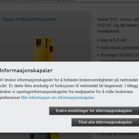
Basis trykkluftstasjoner
Serien SXC forener al
0,62 m². Og det beste 
umiddelbart!
Opp til 5,5 kW
med robust polyetyle
Styringen SIGMA C
start-/stopp-regulerin
Informasjonskapsler
Hurtiginnstigning
Vi bruker informasjonskapsler for å forbedre brukervennligheten på nettstedet
Basis trykkluftstasj
vårt. Er dette ikke ønskelig vil funksjonen til nettstedet bli begrenset. I tillegg
bruker vi sporingsinformasjonskapsler fra tredjeparter for å måle brukernes
preferanser
Mer informasjon om informasjonskapsler.
Endre innstillinger for informasjonskapsler
Premium-trykkluftstasjoner
Med AIRCENTER tilbyr
håndverkbransjen et st
Tillat alle informasjonskapsler
Opp til 15 kW
Utvalg av 9 modeller