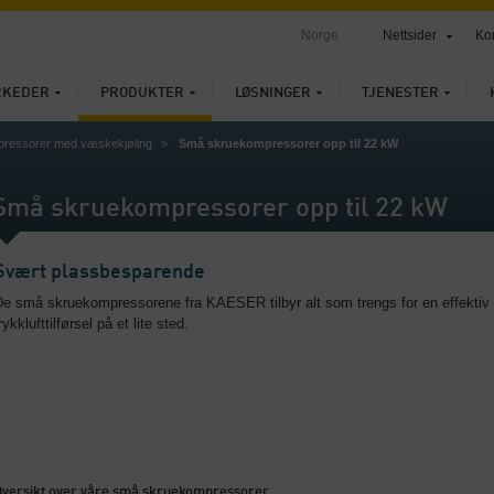
Norge
Nettsider
Ko
RKEDER
PRODUKTER
LØSNINGER
TJENESTER
ressorer med væskekjøling
Små skruekompressorer opp til 22 kW
Små skruekompressorer opp til 22 kW
Svært plassbesparende
De små skruekompressorene fra KAESER tilbyr alt som trengs for en effektiv
rykklufttilførsel på et lite sted.
Oversikt over våre små skruekompressorer