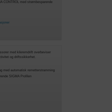
IGMA CONTROL med strømbesparende
asjoner
rer med kileremdrift overbeviser
vitet og driftssikkerhet.
ring med automatisk remetterstramming
rende SIGMA Profilen