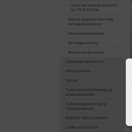
Store skruekompressoorer
fra 75 til 515 kW
Oljefrie og komprimerende
skruekompressorer
Skruevakuumpumper
Varmegjenvinning
Marine kompressorer
Stempelkompressorer
Blåsemaskiner
Styring
Trykkluftetterbehandling og
kondensatteknikk
Trykkluftoppbevaring og
trykkvedlikehold
KAESER-MÅLETEKNIKK
SIGMA AIR UTILITY