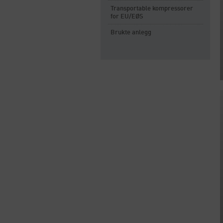
Transportable kompressorer
for EU/EØS
Brukte anlegg