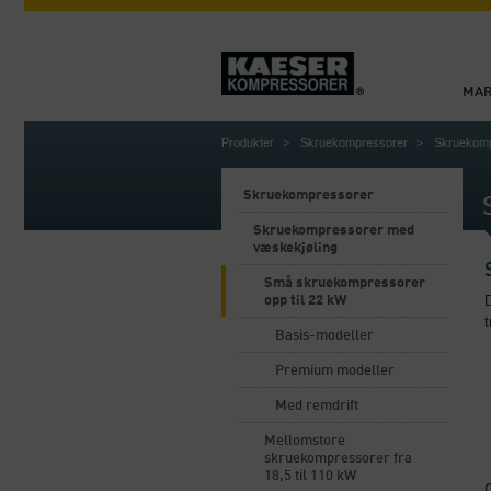
MA
Produkter
Skruekompressorer
Skruekomp
Skruekompressorer
Skruekompressorer med
væskekjøling
Små skruekompressorer
opp til 22 kW
t
Basis-modeller
Premium modeller
Med remdrift
Mellomstore
skruekompressorer fra
18,5 til 110 kW