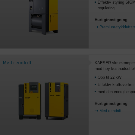
Effektiv styring S
regulering
Hurtiginnstigning
Premium-trykkluftst
Med remdrift
KAESER-skruekompresso
med høy kostnadseffekti
Opp til 22 kW
Effektiv kraftoverfø
med den energibespa
Hurtiginnstigning
Med remdrift