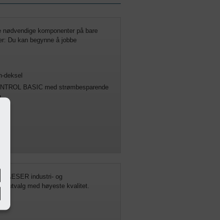
le nødvendige komponenter på bare
er: Du kan begynne å jobbe
n-deksel
ONTROL BASIC med strømbesparende
g
oner
 KAESER industri- og
ort utvalg med høyeste kvalitet.