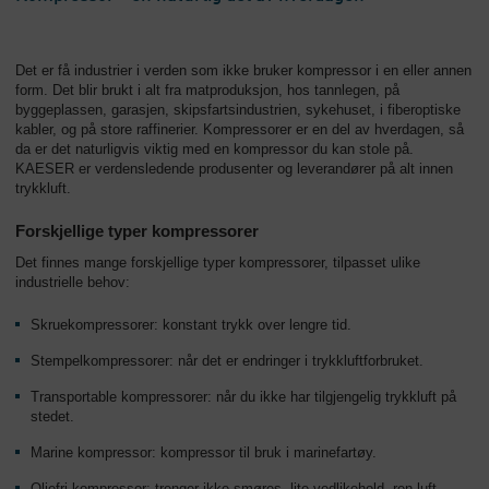
Det er få industrier i verden som ikke bruker kompressor i en eller annen
form. Det blir brukt i alt fra matproduksjon, hos tannlegen, på
byggeplassen, garasjen, skipsfartsindustrien, sykehuset, i fiberoptiske
kabler, og på store raffinerier. Kompressorer er en del av hverdagen, så
da er det naturligvis viktig med en kompressor du kan stole på.
KAESER er verdensledende produsenter og leverandører på alt innen
trykkluft.
Forskjellige typer kompressorer
Det finnes mange forskjellige typer kompressorer, tilpasset ulike
industrielle behov:
Skruekompressorer: konstant trykk over lengre tid.
Stempelkompressorer: når det er endringer i trykkluftforbruket.
Transportable kompressorer: når du ikke har tilgjengelig trykkluft på
stedet.
Marine kompressor: kompressor til bruk i marinefartøy.
Oljefri kompressor: trenger ikke smøres, lite vedlikehold, ren luft